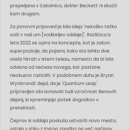
prepeljana v čakalnico, dokler Beckett ni skočil
kam drugam.
Za ponovni pripoved je bila ideja 'nekoliko težko
oviti v naš um [voditeljev oddaje]'. Različica iz
leta 2022 se opira na koncepte, kot je zakon
superpozicije, da pojasni, kako sta lahko dve
osebi hkrati v istem telesu, namesto da bi bila
odvisna od nečesa novega, kar postane
neokusno razložiti. V podobnem duhu je Bryan
Wynbrandt dejal, da je 'Quantum Leap'
pripravljen obravnavati tudi vzročnost Benovih
dejanj, ki spreminjajo potek dogodkov v
preteklosti.
Čeprav si oddaja poskuša ustvariti novo mesto,
ostaja v stiku z izvirno zgodbo na več načinov.