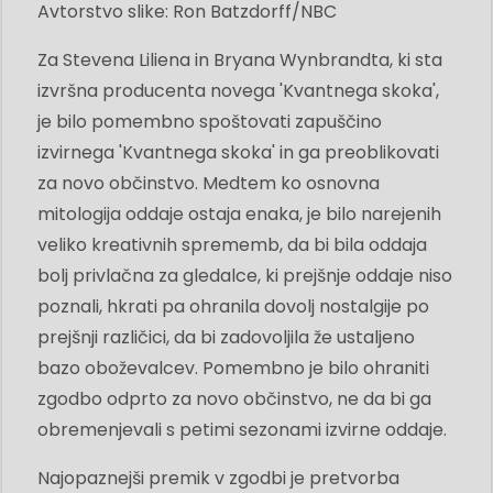
Avtorstvo slike: Ron Batzdorff/NBC
Za Stevena Liliena in Bryana Wynbrandta, ki sta
izvršna producenta novega 'Kvantnega skoka',
je bilo pomembno spoštovati zapuščino
izvirnega 'Kvantnega skoka' in ga preoblikovati
za novo občinstvo. Medtem ko osnovna
mitologija oddaje ostaja enaka, je bilo narejenih
veliko kreativnih sprememb, da bi bila oddaja
bolj privlačna za gledalce, ki prejšnje oddaje niso
poznali, hkrati pa ohranila dovolj nostalgije po
prejšnji različici, da bi zadovoljila že ustaljeno
bazo oboževalcev. Pomembno je bilo ohraniti
zgodbo odprto za novo občinstvo, ne da bi ga
obremenjevali s petimi sezonami izvirne oddaje.
Najopaznejši premik v zgodbi je pretvorba