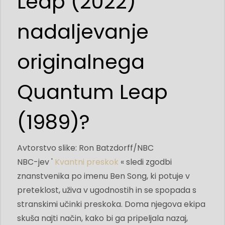
Leap (2022)
nadaljevanje
originalnega
Quantum Leap
(1989)?
Avtorstvo slike: Ron Batzdorff/NBC
NBC-jev '
Kvantni preskok
« sledi zgodbi
znanstvenika po imenu Ben Song, ki potuje v
preteklost, uživa v ugodnostih in se spopada s
stranskimi učinki preskoka. Doma njegova ekipa
skuša najti način, kako bi ga pripeljala nazaj,