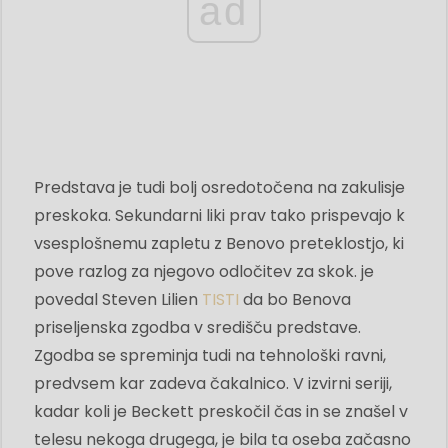
ad
Predstava je tudi bolj osredotočena na zakulisje
preskoka. Sekundarni liki prav tako prispevajo k
vsesplošnemu zapletu z Benovo preteklostjo, ki
pove razlog za njegovo odločitev za skok. je
povedal Steven Lilien
TISTI
da bo Benova
priseljenska zgodba v središču predstave.
Zgodba se spreminja tudi na tehnološki ravni,
predvsem kar zadeva čakalnico. V izvirni seriji,
kadar koli je Beckett preskočil čas in se znašel v
telesu nekoga drugega, je bila ta oseba začasno