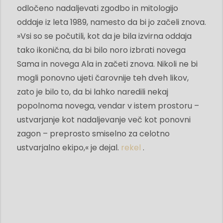
odločeno nadaljevati zgodbo in mitologijo
oddaje iz leta 1989, namesto da bi jo začeli znova.
»Vsi so se počutili, kot da je bila izvirna oddaja
tako ikonična, da bi bilo noro izbrati novega
Sama in novega Ala in začeti znova. Nikoli ne bi
mogli ponovno ujeti čarovnije teh dveh likov,
zato je bilo to, da bi lahko naredili nekaj
popolnoma novega, vendar v istem prostoru –
ustvarjanje kot nadaljevanje več kot ponovni
zagon – preprosto smiselno za celotno
ustvarjalno ekipo,« je dejal.
rekel
.