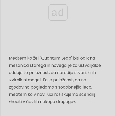
ad
Medtem ko želi 'Quantum Leap' biti odlična
mešanica starega in novega, je za ustvarjalce
oddaje to priložnost, da naredijo stvari, ki jih
izvirnik ni mogel. To je priložnost, da na
zgodovino pogledamo s sodobnejšo lečo,
medtem ko v novi luči raziskujemo scenarij
»hoditi v čevljih nekoga drugega«.