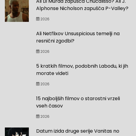
Ali Lil Murda zapušča Chucalisso? Ali J.
Alphonse Nicholson zapušča P-Valley?
2026
Ali Netflixov Unsuspicious temelji na
resnični zgodbi?
2026
5 kratkih filmov, podobnih Labodu, ki jih
morate videti
2026
15 najboljših filmov o starostni vrzeli
vseh časov
2026
Datum izida druge serije Vanitas no