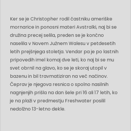
Ker se je Christopher rodil častniku ameriške
mornarice in ponosni materi Avstralki, naj bi se
družina precej selila, preden se je končno
naselila v Novem Južnem Walesu v petdesetih
letih prejšnjega stoletja. Vendar pa je po lastnih
pripovedih imel komaj dve leti, ko naj bi se mu
svet obrnil na glavo, ko se je skoraj utopil v
bazenu in bil travmatiziran na več načinov.
Čeprav je njegova resnica o spolno nasilnih
nagnjenjih prišla na dan šele pri 16 ali 17 letih, ko
je na plaži v predmestju Freshwater posilil
nedolžno 13-letno dekle.