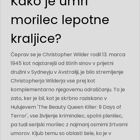
Kako je umrl
morilec lepotne
kraljice?
Čeprav se je Christopher Wilder rodil 13. marca
1945 kot najstarejši od štirih sinov v prijetni
družini v Sydneyju v Avstraliji, je bilo stremljenje
Christopherja Wilderja vse prej kot
komplementarno njegovemu odraščanju. To je
zato, ker je bil, kot je skrbno raziskano v
Hulujevem 'The Beauty Queen Killer: 9 Days of
Terror', vse življenje kriminalec, spolni plenilec,
pa tudi serijski morilec z najmanj osmimi žrtvami
umorov. Kljub temu so oblasti šele, ko je v