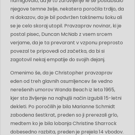
namigovalo, da je to zdravljenje le še poslabšalo
njegove temne želje, nekatera poročila trdijo, da
ni dokazov, da je bil podvržen takšnemu šoku ali
se je celo skoraj utopil. Pravzaprav novinar, ki je
postal pisec, Duncan McNab z vsem srcem
verjame, da je ta prevarant v vzponu preprosto
povezal te pripovedi od začetka, da bi si
zagotovil nekaj empatije do svojih dejanj.
Omenimo še, da je Christopher pravzaprav
eden od treh glavnih osumljencev še vedno
nerešenih umorov Wanda Beach iz leta 1965,
kjer sta življenje na najhujši način izgubili 15-letni
dekleti. Po poročilih je bila Marianne Schmidt
zabodena šestkrat, preden so ji prerezali grlo,
medtem ko je bila lobanja Christine Sharrock
dobesedno razbita, preden je prejela 14 vbodov.