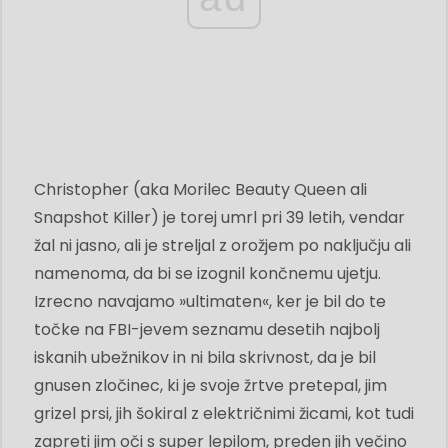
Christopher (aka Morilec Beauty Queen ali
Snapshot Killer) je torej umrl pri 39 letih, vendar
žal ni jasno, ali je streljal z orožjem po naključju ali
namenoma, da bi se izognil končnemu ujetju.
Izrecno navajamo »ultimaten«, ker je bil do te
točke na FBI-jevem seznamu desetih najbolj
iskanih ubežnikov in ni bila skrivnost, da je bil
gnusen zločinec, ki je svoje žrtve pretepal, jim
grizel prsi, jih šokiral z električnimi žicami, kot tudi
zapreti jim oči s super lepilom, preden jih večino