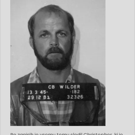
Po zapisih je vsemu temu sledil Christopher, ki je