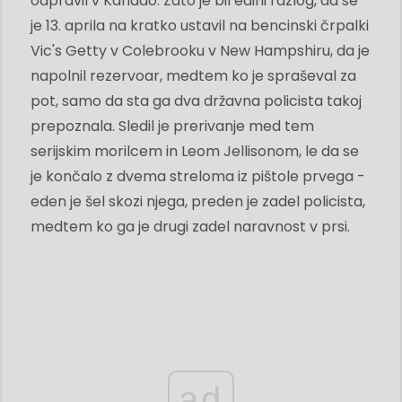
odpravil v Kanado. Zato je bil edini razlog, da se
je 13. aprila na kratko ustavil na bencinski črpalki
Vic's Getty v Colebrooku v New Hampshiru, da je
napolnil rezervoar, medtem ko je spraševal za
pot, samo da sta ga dva državna policista takoj
prepoznala. Sledil je prerivanje med tem
serijskim morilcem in Leom Jellisonom, le da se
je končalo z dvema streloma iz pištole prvega -
eden je šel skozi njega, preden je zadel policista,
medtem ko ga je drugi zadel naravnost v prsi.
ad