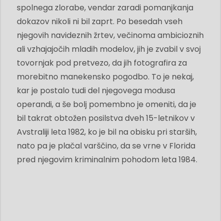
spolnega zlorabe, vendar zaradi pomanjkanja
dokazov nikoli ni bil zaprt. Po besedah ​​vseh
njegovih navideznih žrtev, večinoma ambicioznih
ali vzhajajočih mladih modelov, jih je zvabil v svoj
tovornjak pod pretvezo, da jih fotografira za
morebitno manekensko pogodbo. To je nekaj,
kar je postalo tudi del njegovega modusa
operandi, a še bolj pomembno je omeniti, da je
bil takrat obtožen posilstva dveh 15-letnikov v
Avstraliji leta 1982, ko je bil na obisku pri starših,
nato pa je plačal varščino, da se vrne v Florida
pred njegovim kriminalnim pohodom leta 1984.