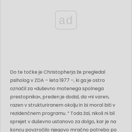
ad
Do te točke je Christopherja že pregledal
psiholog v ZDA – leta 1977 –, ki ga je ostro
označil za »duševno motenega spolnega
prestopnika«, preden je dodal, da »ni varen,
razen v strukturiranem okolju in bi moral biti v
rezidenčnem programu .” Toda žal, nikoli ni bil
sprejet v duševno ustanovo za dolgo, kar je na
koncu povzročilo njegovo mračno potrebo po