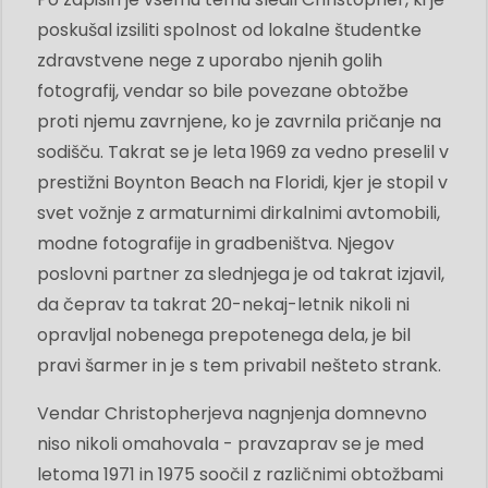
poskušal izsiliti spolnost od lokalne študentke
zdravstvene nege z uporabo njenih golih
fotografij, vendar so bile povezane obtožbe
proti njemu zavrnjene, ko je zavrnila pričanje na
sodišču. Takrat se je leta 1969 za vedno preselil v
prestižni Boynton Beach na Floridi, kjer je stopil v
svet vožnje z armaturnimi dirkalnimi avtomobili,
modne fotografije in gradbeništva. Njegov
poslovni partner za slednjega je od takrat izjavil,
da čeprav ta takrat 20-nekaj-letnik nikoli ni
opravljal nobenega prepotenega dela, je bil
pravi šarmer in je s tem privabil nešteto strank.
Vendar Christopherjeva nagnjenja domnevno
niso nikoli omahovala - pravzaprav se je med
letoma 1971 in 1975 soočil z različnimi obtožbami