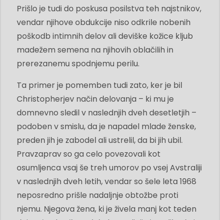
Prišlo je tudi do poskusa posilstva teh najstnikov,
vendar njihove obdukcije niso odkrile nobenih
poškodb intimnih delov ali deviške kožice kljub
madežem semena na njihovih oblačilih in
prerezanemu spodnjemu perilu.
Ta primer je pomemben tudi zato, ker je bil
Christopherjev način delovanja – ki mu je
domnevno sledil v naslednjih dveh desetletjih –
podoben v smislu, da je napadel mlade ženske,
preden jih je zabodel ali ustrelil, da bi jih ubil.
Pravzaprav so ga celo povezovali kot
osumljenca vsaj še treh umorov po vsej Avstraliji
v naslednjih dveh letih, vendar so šele leta 1968
neposredno prišle nadaljnje obtožbe proti
njemu. Njegova žena, ki je živela manj kot teden