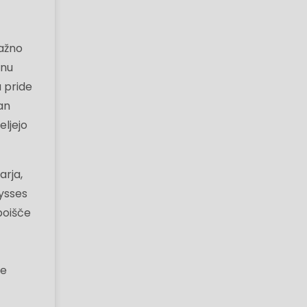
ražno
enu
a pride
an
eljejo
arja,
ysses
 poišče
ne