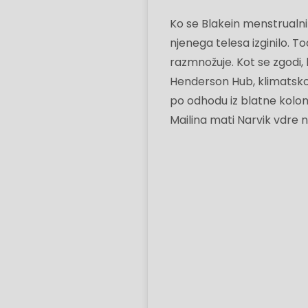
Ko se Blakein menstrualni 
njenega telesa izginilo. T
razmnožuje. Kot se zgodi, 
Henderson Hub, klimatsko 
po odhodu iz blatne koloni
Mailina mati Narvik vdre na