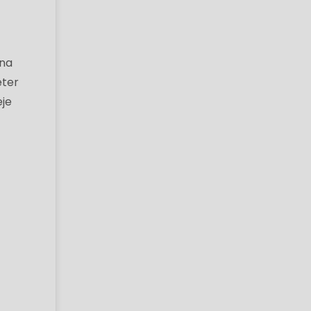
 na
eter
eje