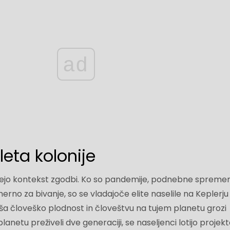
ad
leta kolonije
jejo kontekst zgodbi. Ko so pandemije, podnebne spreme
erno za bivanje, so se vladajoče elite naselile na Keplerju
a človeško plodnost in človeštvu na tujem planetu grozi
anetu preživeli dve generaciji, se naseljenci lotijo ​​projek