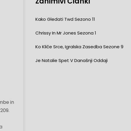
Zanimivi Članki
Kako Gledati Twd Sezono 11
Chrissy In Mr Jones Sezona 1
Ko Kliče Srce, Igralska Zasedba Sezone 9
Je Natalie Spet V Današnji Oddaji
mbe in
 209.
ta