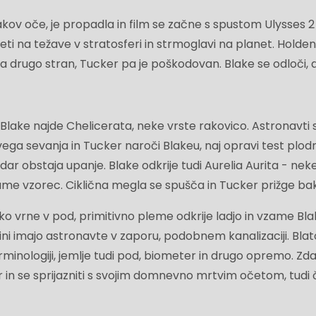
 Blakov oče, je propadla in film se začne s spustom Ulysses 2
leti na težave v stratosferi in strmoglavi na planet. Holden
 drugo stran, Tucker pa je poškodovan. Blake se odloči, 
ake najde Chelicerata, neke vrste rakovico. Astronavti so
ega sevanja in Tucker naroči Blakeu, naj opravi test plodn
dar obstaja upanje. Blake odkrije tudi Aurelia Aurita - nek
zame vzorec. Ciklična megla se spušča in Tucker prižge bak
o vrne v pod, primitivno pleme odkrije ladjo in vzame Bla
ni imajo astronavte v zaporu, podobnem kanalizaciji. Blat
rminologiji, jemlje tudi pod, biometer in drugo opremo. Zda
 in se sprijazniti s svojim domnevno mrtvim očetom, tudi 