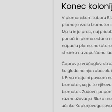
Konec kolonij
V plemenskem taboru Blake
pleme je vzelo biometer 
Maila in jo prosi, naj pri
ponoči in pleme ostane na 
napadla pleme, nekatere na
stranko na zapuščeno ladjo
Čeprav je vročeglavi stra
ko gleda na njen obesek. 
1. Prva misija ni povsem n
biometer, saj je to njihovo
biometer. Zadevni pripom
razmnoževanja. Blake mora
učinke Keplerjevega sevan