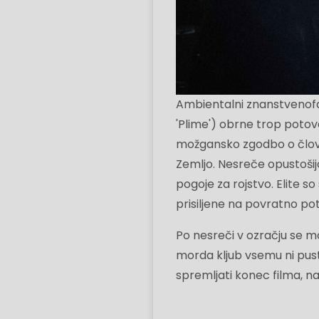
Ambientalni znanstvenof
'Plime') obrne trop potova
možgansko zgodbo o člove
Zemljo. Nesreče opustošij
pogoje za rojstvo. Elite s
prisiljene na povratno pot,
Po nesreči v ozračju se m
morda kljub vsemu ni pust.
spremljati konec filma, n