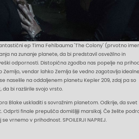
antastični ep Tima Fehlbauma 'The Colony' (prvotno im
nja na zunanje planete, da bi predstavil osvežilno in
ški odpornosti. Distopična zgodba nas popelje na priho
o Zemljo, vendar lahko Zemlja še vedno zagotavlja idealn
o se naselile na oddaljenem planetu Kepler 209, zdaj pa so
 da bi razširile svojo vrsto.
ora Blake uskladiti s sovražnim planetom. Odkrije, da svet
 Odprti finale prepušča domišljiji marsikaj. Če želite pod
aj se vrnemo v prihodnost. SPOILERJI NAPREJ.