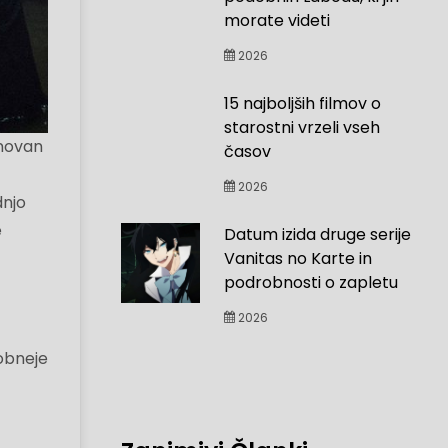
morate videti
2026
15 najboljših filmov o
starostni vrzeli vseh
enovan
časov
2026
dnjo
e
Datum izida druge serije
Vanitas no Karte in
podrobnosti o zapletu
2026
robneje