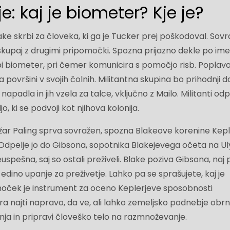
e: kaj je biometer? Kje je?
 skrbi za človeka, ki ga je Tucker prej poškodoval. Sov
skupaj z drugimi pripomočki. Spozna prijazno dekle po im
dobi biometer, pri čemer komunicira s pomočjo risb. Poplav
površini v svojih čolnih. Militantna skupina bo prihodnji d
padla in jih vzela za talce, vključno z Mailo. Militanti odp
, ki se podvoji kot njihova kolonija.
žar Paling sprva sovražen, spozna Blakeove korenine Kepl
Odpelje jo do Gibsona, sopotnika Blakejevega očeta na Ul
euspešna, saj so ostali preživeli. Blake poziva Gibsona, naj
 edino upanje za preživetje. Lahko pa se sprašujete, kaj je
oček je instrument za oceno Keplerjeve sposobnosti
 najti napravo, da ve, ali lahko zemeljsko podnebje obr
ja in pripravi človeško telo na razmnoževanje.