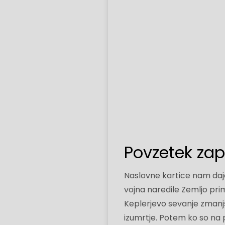
Povzetek zap
Naslovne kartice nam da
vojna naredile Zemljo prim
Keplerjevo sevanje zmanjš
izumrtje. Potem ko so na pl