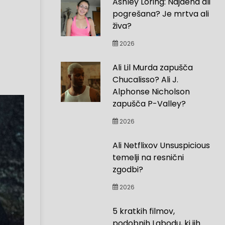
Ashley Loring: Najdena ali
pogrešana? Je mrtva ali
živa?
2026
Ali Lil Murda zapušča
Chucalisso? Ali J.
Alphonse Nicholson
zapušča P-Valley?
2026
Ali Netflixov Unsuspicious
temelji na resnični
zgodbi?
2026
5 kratkih filmov,
podobnih Labodu, ki jih