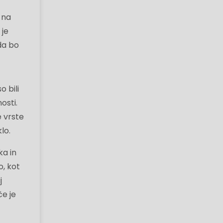
 na
 je
da bo
 bili
osti.
e vrste
lo.
ka in
o, kot
j
če je