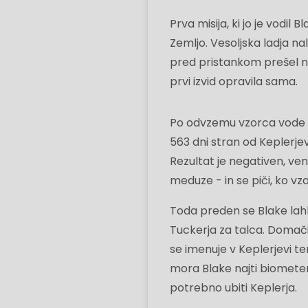
Prva misija, ki jo je vodil
Zemljo. Vesoljska ladja na
pred pristankom prešel na
prvi izvid opravila sama.
Po odvzemu vzorca vode Bl
563 dni stran od Keplerjev
Rezultat je negativen, ven
meduze - in se piči, ko v
Toda preden se Blake lahk
Tuckerja za talca. Domači
se imenuje v Keplerjevi te
mora Blake najti biometer
potrebno ubiti Keplerja.