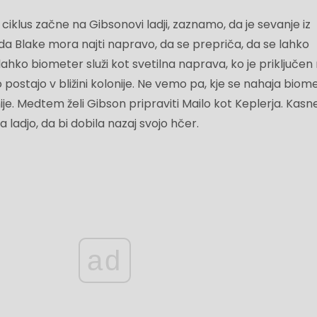
ciklus začne na Gibsonovi ladji, zaznamo, da je sevanje iz
oda Blake mora najti napravo, da se prepriča, da se lahko
lahko biometer služi kot svetilna naprava, ko je priključen
postajo v bližini kolonije. Ne vemo pa, kje se nahaja biom
je. Medtem želi Gibson pripraviti Mailo kot Keplerja. Kasn
 ladjo, da bi dobila nazaj svojo hčer.
ad