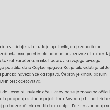
 v oddaji razkrila, da je ugotovila, da je zanosila po
abavi, Jesse pa ni imela nobene povezave z otrokom. Kl
no takrat zaročena, ni nikoli popravila svojega bivšega
potrdila, da je Caylee njegova. Kot je bilo videti, je bil J
 na punčko navezan že od rojstva. Čeprav je kmalu posumil 
a DNK test očetovstva.
i, da Jesse ni Cayleein oče, Casey pa se je znova odločila 
čela po spanju s starim prijateljem. Seveda je bil nad izido
kaj ga bo zaročenka vodila tako dolgo. Ta zlom zaupanja se