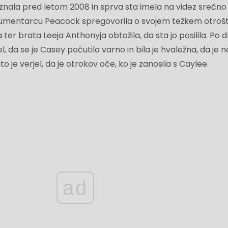
znala pred letom 2008 in sprva sta imela na videz srečno
okumentarcu Peacock spregovorila o svojem težkem otrošt
r brata Leeja Anthonyja obtožila, da sta jo posilila. Po d
, da se je Casey počutila varno in bila je hvaležna, da je n
o je verjel, da je otrokov oče, ko je zanosila s Caylee.
ad