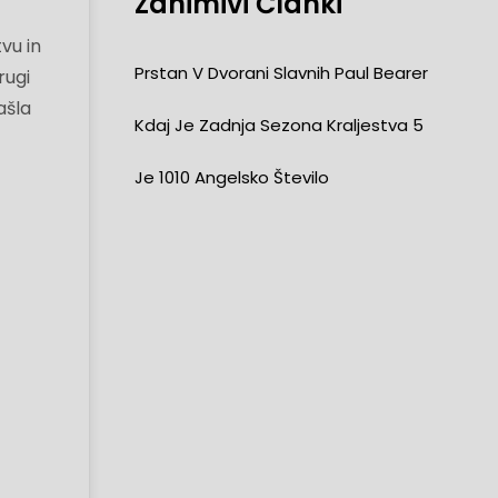
Zanimivi Članki
vu in
Prstan V Dvorani Slavnih Paul Bearer
rugi
ašla
Kdaj Je Zadnja Sezona Kraljestva 5
Je 1010 Angelsko Število