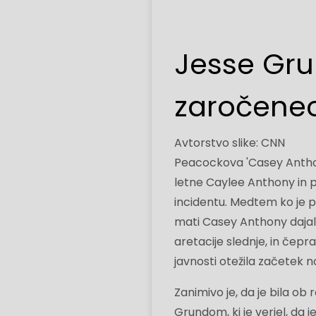
Jesse Grun
zaročenec
Avtorstvo slike: CNN
Peacockova 'Casey Anthony
letne Caylee Anthony in pr
incidentu. Medtem ko je po
mati Casey Anthony dajal
aretacije slednje, in čepr
javnosti otežila začetek no
Zanimivo je, da je bila o
Grundom, ki je verjel, da