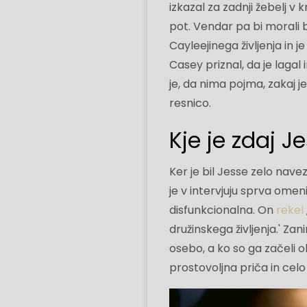
izkazal za zadnji žebelj v 
pot. Vendar pa bi morali b
Cayleejinega življenja in 
Casey priznal, da je lagal i
je, da nima pojma, zakaj je 
resnico.
Kje je zdaj 
Ker je bil Jesse zelo navez
je v intervjuju sprva omeni
disfunkcionalna. On
rekel
družinskega življenja.' Zan
osebo, a ko so ga začeli ob
prostovoljna priča in celo 