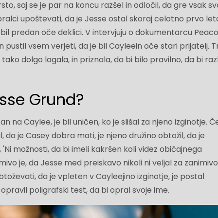
krsto, saj se je par na koncu razšel in odločil, da gre vsak sv
ralci upoštevati, da je Jesse ostal skoraj celotno prvo let
je bil predan oče deklici. V intervjuju o dokumentarcu Peaco
n pustil vsem verjeti, da je bil Cayleein oče stari prijatelj. T
tako dolgo lagala, in priznala, da bi bilo pravilno, da bi raz
Jesse Grund?
an na Caylee, je bil uničen, ko je slišal za njeno izginotje. 
l, da je Casey dobra mati, je njeno družino obtožil, da je
, 'Ni možnosti, da bi imeli kakršen koli videz običajnega
imivo je, da Jesse med preiskavo nikoli ni veljal za zanimiv
toževati, da je vpleten v Cayleejino izginotje, je postal
opravil poligrafski test, da bi opral svoje ime.