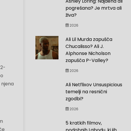
Ashley Loring: Najdena ali
pogrešana? Je mrtva ali
živa?
2026
Ali Lil Murda zapušča
Chucalisso? Ali J.
Alphonse Nicholson
zapušča P-Valley?
 2-
2026
po
e njena
Ali Netflixov Unsuspicious
temelji na resnični
zgodbi?
2026
em
5 kratkih filmov,
šče
podobnih Labodu, ki jih