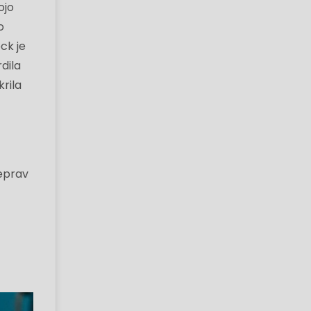
ojo
o
ck je
rdila
krila
Čeprav
o