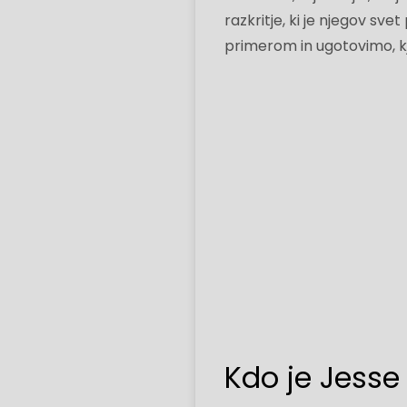
razkritje, ki je njegov sv
primerom in ugotovimo, kj
Kdo je Jesse