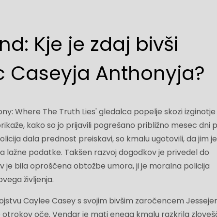
d: Kje je zdaj bivši
 Caseyja Anthonyja?
: Where The Truth Lies' gledalca popelje skozi izginotje
ikaže, kako so jo prijavili pogrešano približno mesec dni 
licija dala prednost preiskavi, so kmalu ugotovili, da jim j
a lažne podatke. Takšen razvoj dogodkov je privedel do
av je bila oproščena obtožbe umora, ji je moralna policija
vega življenja.
b rojstvu Caylee Casey s svojim bivšim zaročencem Jessej
 je otrokov oče. Vendar je mati enega kmalu razkrila zlove