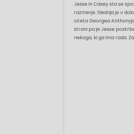
Jesse in Casey sta se spo
razmerje. Slednja je v d
očeta Georgea Anthonyja te
strani pa je Jesse poskrbel
nekoga, ki ga ima rada. Zat