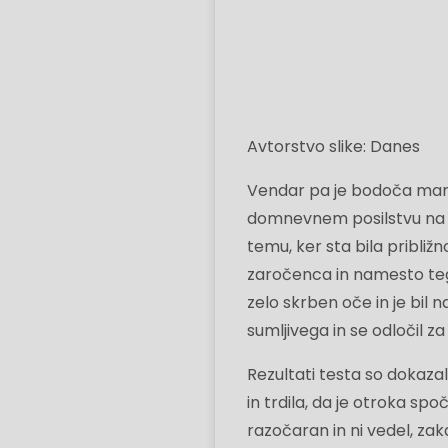
Avtorstvo slike: Danes
Vendar pa je bodoča mamica
domnevnem posilstvu na z
temu, ker sta bila približ
zaročenca in namesto tega 
zelo skrben oče in je bil
sumljivega in se odločil z
Rezultati testa so dokazal
in trdila, da je otroka spo
razočaran in ni vedel, za