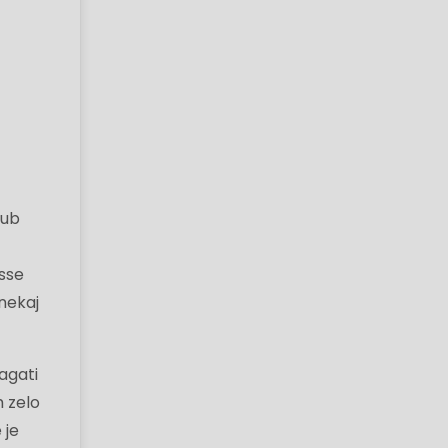
jub
esse
nekaj
lagati
m zelo
 je