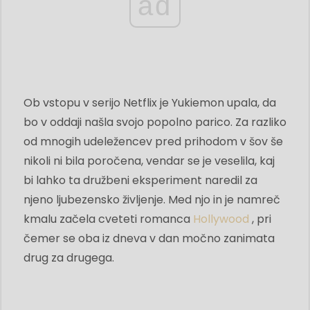
ad
Ob vstopu v serijo Netflix je Yukiemon upala, da
bo v oddaji našla svojo popolno parico. Za razliko
od mnogih udeležencev pred prihodom v šov še
nikoli ni bila poročena, vendar se je veselila, kaj
bi lahko ta družbeni eksperiment naredil za
njeno ljubezensko življenje. Med njo in je namreč
kmalu začela cveteti romanca
Hollywood
, pri
čemer se oba iz dneva v dan močno zanimata
drug za drugega.