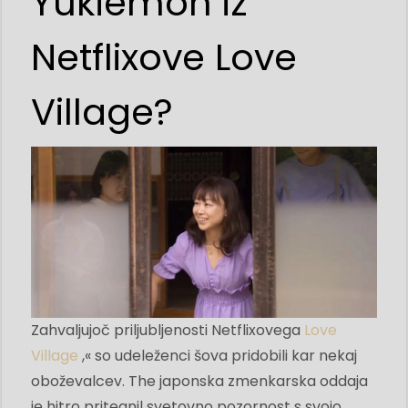
Yukiemon iz
Netflixove Love
Village?
Zahvaljujoč priljubljenosti Netflixovega
Love
Village
,« so udeleženci šova pridobili kar nekaj
oboževalcev. The japonska zmenkarska oddaja
je hitro pritegnil svetovno pozornost s svojo