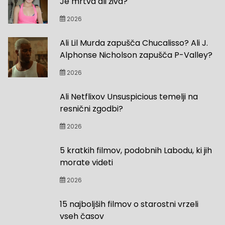
Je mrtva ali živa?
2026
Ali Lil Murda zapušča Chucalisso? Ali J.
Alphonse Nicholson zapušča P-Valley?
2026
Ali Netflixov Unsuspicious temelji na
resnični zgodbi?
2026
5 kratkih filmov, podobnih Labodu, ki jih
morate videti
2026
15 najboljših filmov o starostni vrzeli
vseh časov