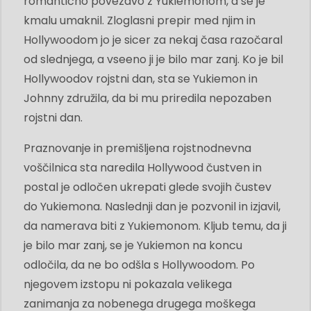
romantično povezavo z Yukiemonom, a se je
kmalu umaknil. Zloglasni prepir med njim in
Hollywoodom jo je sicer za nekaj časa razočaral
od slednjega, a vseeno ji je bilo mar zanj. Ko je bil
Hollywoodov rojstni dan, sta se Yukiemon in
Johnny združila, da bi mu priredila nepozaben
rojstni dan.
Praznovanje in premišljena rojstnodnevna
voščilnica sta naredila Hollywood čustven in
postal je odločen ukrepati glede svojih čustev
do Yukiemona. Naslednji dan je pozvonil in izjavil,
da namerava biti z Yukiemonom. Kljub temu, da ji
je bilo mar zanj, se je Yukiemon na koncu
odločila, da ne bo odšla s Hollywoodom. Po
njegovem izstopu ni pokazala velikega
zanimanja za nobenega drugega moškega