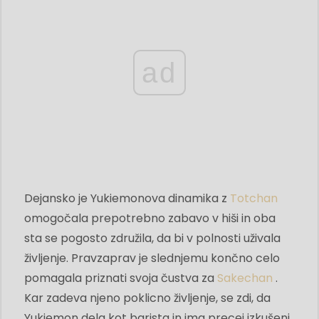
ad
Dejansko je Yukiemonova dinamika z
Totchan
omogočala prepotrebno zabavo v hiši in oba
sta se pogosto združila, da bi v polnosti uživala
življenje. Pravzaprav je slednjemu končno celo
pomagala priznati svoja čustva za
Sakechan
.
Kar zadeva njeno poklicno življenje, se zdi, da
Yukiemon dela kot barista in ima precej izkušenj