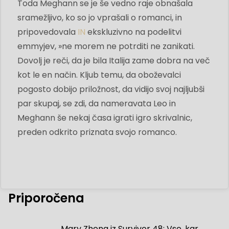
Toda Meghann se je še vedno raje obnašala
sramežljivo, ko so jo vprašali o romanci, in
pripovedovala
IN
ekskluzivno na podelitvi
emmyjev, »ne morem ne potrditi ne zanikati.
Dovolj je reči, da je bila Italija zame dobra na več
kot le en način. Kljub temu, da oboževalci
pogosto dobijo priložnost, da vidijo svoj najljubši
par skupaj, se zdi, da nameravata Leo in
Meghann še nekaj časa igrati igro skrivalnic,
preden odkrito priznata svojo romanco.
Priporočena
Mary Zheng iz Survivor 48: Vse, kar