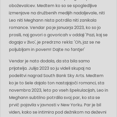
oboževalcev. Medtem ko so se spogledljive
izmenjave na družbenih medijih nadaljevale, niti
Leo niti Meghann nista potrdila niti zanikala
romance. Vendar pa je januarja 2023, ko so jo
prosili, naj govori o govoricah v oddaji 'Pazi, kaj se
dogaja v živo', je predrzno rekla: 'Oh, jaz se ne
poljubljam in povem! Dajte no fantje!'
Vendar je nato dodala, da sta bila samo
prijatelja. Julija 2023 so ju videli skupaj na
podelitvi nagrad South Bank Sky Arts. Medtem
ko je to šele dajalo ton nastajajoči romanci, sta
novembra 2023, leto po vseh špekulacijah, Leo in
Meghann subtilno potrdila svoj par, ko sta se
prvič pojavila v javnosti v New Yorku. Par je bil
viden, kako se intimira pod dežnikom na deževni