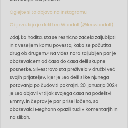
Oglejte si to objavo na Instagramu
Objava, ki jo je delil Leo Woodall (@leowoodall)
Zdaj, ko hodita, sta se resnično začela zaljubljati
in z veseljem komu povesta, kako se počutita
drug ob drugem.« Na videz noro zaljubljen par je
oboževalcem od časa do časa delil skupne
posnetke. Silvestrovo sta preživela v družbi več
svojih prijateljev, kjer je Leo delil slike njunega
potovanja po čudoviti pokrajini. 20. januarja 2024
je Leo objavil vrtiljak svojega časa na podelitvi
Emmy, in čeprav je par prišel ločeno, so
oboževalci Meghann opazili tudi v komentarjih in
na slikah.