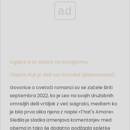
ad
Oglejte si to objavo na Instagramu
Objava, ki jo je delil Leo Woodall (@leowoodall)
Govorice o cvetoči romanci so se začele širiti
septembra 2022, ko je Leo na svojih družabnih
omrežjih delil vrtiljak z več soigralci, medtem ko
je bila prva slika njena z napisi »That's Amore«.
Sledila je sladka izmenjava komentarjev med
obema in tako še dodatno podžgala spletke