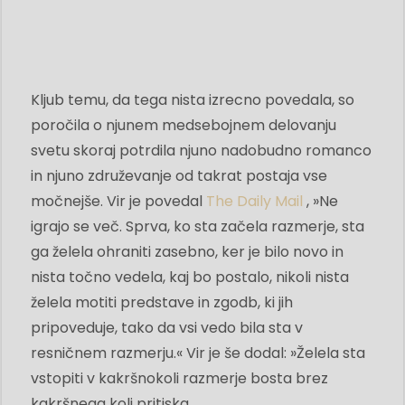
Kljub temu, da tega nista izrecno povedala, so
poročila o njunem medsebojnem delovanju
svetu skoraj potrdila njuno nadobudno romanco
in njuno združevanje od takrat postaja vse
močnejše. Vir je povedal
The Daily Mail
, »Ne
igrajo se več. Sprva, ko sta začela razmerje, sta
ga želela ohraniti zasebno, ker je bilo novo in
nista točno vedela, kaj bo postalo, nikoli nista
želela motiti predstave in zgodb, ki jih
pripoveduje, tako da vsi vedo bila sta v
resničnem razmerju.« Vir je še dodal: »Želela sta
vstopiti v kakršnokoli razmerje bosta brez
kakršnega koli pritiska.