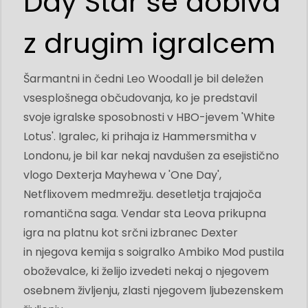
Day Star se dobiva
z drugim igralcem
Šarmantni in čedni Leo Woodall je bil deležen
vsesplošnega občudovanja, ko je predstavil
svoje igralske sposobnosti v HBO-jevem 'White
Lotus'. Igralec, ki prihaja iz Hammersmitha v
Londonu, je bil kar nekaj navdušen za esejistično
vlogo Dexterja Mayhewa v 'One Day',
Netflixovem medmrežju. desetletja trajajoča
romantična saga. Vendar sta Leova prikupna
igra na platnu kot srčni izbranec Dexter
in njegova kemija s soigralko Ambiko Mod pustila
oboževalce, ki želijo izvedeti nekaj o njegovem
osebnem življenju, zlasti njegovem ljubezenskem