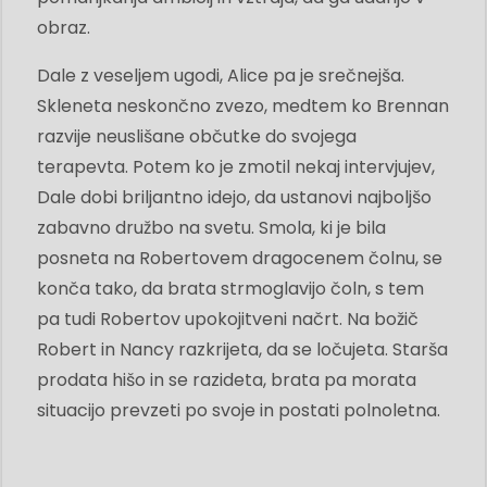
obraz.
Dale z veseljem ugodi, Alice pa je srečnejša.
Skleneta neskončno zvezo, medtem ko Brennan
razvije neuslišane občutke do svojega
terapevta. Potem ko je zmotil nekaj intervjujev,
Dale dobi briljantno idejo, da ustanovi najboljšo
zabavno družbo na svetu. Smola, ki je bila
posneta na Robertovem dragocenem čolnu, se
konča tako, da brata strmoglavijo čoln, s tem
pa tudi Robertov upokojitveni načrt. Na božič
Robert in Nancy razkrijeta, da se ločujeta. Starša
prodata hišo in se razideta, brata pa morata
situacijo prevzeti po svoje in postati polnoletna.