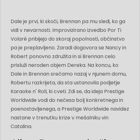
Dale je prvi, ki skoči, Brennan pa mu sledi, ko ga
vidi v nevarnosti. Improvizirano izvedbo Por Ti
Volaré pribijejo do skoraj popolnosti, občinstvo
pa je preplavljeno. Zaradi dogovora se Nancy in
Robert ponovno združita in si Brennan celo
prisluži neroden objem Dereka. Na koncu, ko
Dale in Brennan srečamo nazaj v njunem domu,
Robertu razkrijeta, da sta ustanovila podjetje
Karaoke n' Roll, ki cveti. Zdi se, da ideja Prestige
Worldwide vodi do nečesa bolj konkretnega in
poenostavljenega, a Prestige Worldwide navidez
nastane v trenutku krize v mešalniku vin
Catalina.