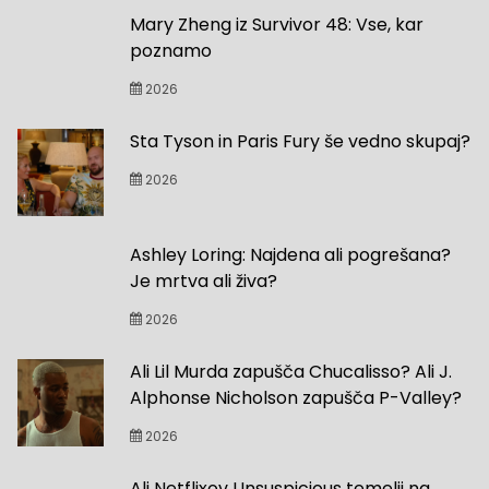
Mary Zheng iz Survivor 48: Vse, kar
poznamo
2026
Sta Tyson in Paris Fury še vedno skupaj?
2026
Ashley Loring: Najdena ali pogrešana?
Je mrtva ali živa?
2026
Ali Lil Murda zapušča Chucalisso? Ali J.
Alphonse Nicholson zapušča P-Valley?
2026
Ali Netflixov Unsuspicious temelji na