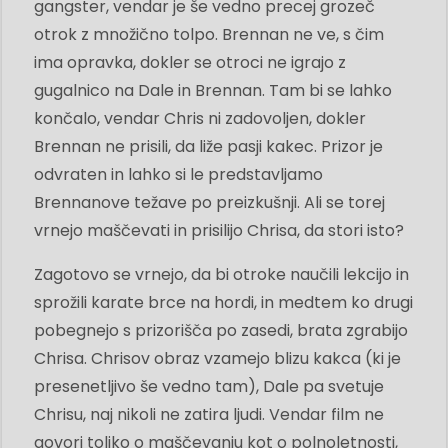
gangster, vendar je še vedno precej grozeč
otrok z množično tolpo. Brennan ne ve, s čim
ima opravka, dokler se otroci ne igrajo z
gugalnico na Dale in Brennan. Tam bi se lahko
končalo, vendar Chris ni zadovoljen, dokler
Brennan ne prisili, da liže pasji kakec. Prizor je
odvraten in lahko si le predstavljamo
Brennanove težave po preizkušnji. Ali se torej
vrnejo maščevati in prisilijo Chrisa, da stori isto?
Zagotovo se vrnejo, da bi otroke naučili lekcijo in
sprožili karate brce na hordi, in medtem ko drugi
pobegnejo s prizorišča po zasedi, brata zgrabijo
Chrisa. Chrisov obraz vzamejo blizu kakca (ki je
presenetljivo še vedno tam), Dale pa svetuje
Chrisu, naj nikoli ne zatira ljudi. Vendar film ne
govori toliko o maščevanju kot o polnoletnosti,