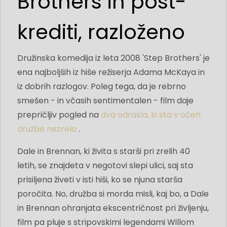
Brothers in post-
krediti, razloženo
Družinska komedija iz leta 2008 'Step Brothers' je
ena najboljših iz hiše režiserja Adama McKaya in
iz dobrih razlogov. Poleg tega, da je rebrno
smešen - in včasih sentimentalen - film daje
prepričljiv pogled na
dva odrasla, ki sta v očeh
družbe nezrela
.
Dale in Brennan, ki živita s starši pri zrelih 40
letih, se znajdeta v negotovi slepi ulici, saj sta
prisiljena živeti v isti hiši, ko se njuna starša
poročita. No, družba si morda misli, kaj bo, a Dale
in Brennan ohranjata ekscentričnost pri življenju,
film pa pluje s stripovskimi legendami Willom