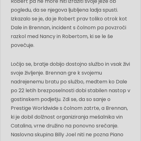
Robert pa ne more niti izraziti svoje jeze ob
pogledu, da se njegova ljubljena ladja spusti.
Izkazalo se je, da je Robert prav toliko otrok kot
Dale in Brennan, incident s čolnom pa povzroči
razkol med Nancy in Robertom, ki se le še
povečuje.
Ločijo se, bratje dobijo dostojno službo in vsak živi
svoje življenje. Brennan gre k svojemu
nadrejenemu bratu po službo, medtem ko Dale
po 22 letih brezposelnosti dobi stabilen nastop v
gostinskem podjetju. Zdi se, da so sanje o
Prestige Worldwide s čolnom zatrte, a Brennan,
ki je dobil dolžnost organiziranja mešalnika vin
Catalina, vrne družino na ponovno srečanje.
Naslovna skupina Billy Joel niti ne pozna Piano