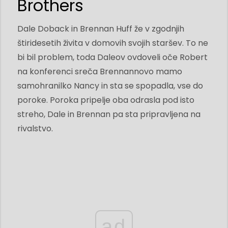
Brothers
Dale Doback in Brennan Huff že v zgodnjih
štiridesetih živita v domovih svojih staršev. To ne
bi bil problem, toda Daleov ovdoveli oče Robert
na konferenci sreča Brennannovo mamo
samohranilko Nancy in sta se spopadla, vse do
poroke. Poroka pripelje oba odrasla pod isto
streho, Dale in Brennan pa sta pripravljena na
rivalstvo.
ad