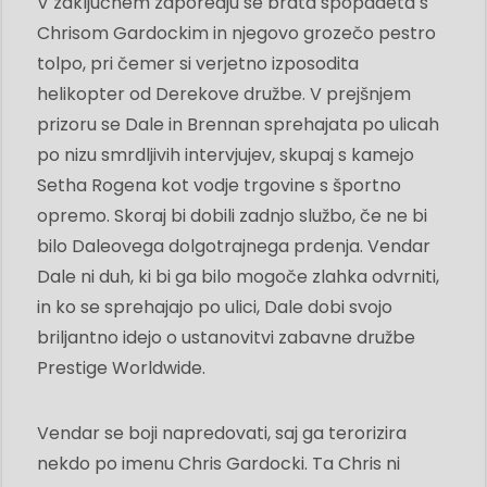
V zaključnem zaporedju se brata spopadeta s
Chrisom Gardockim in njegovo grozečo pestro
tolpo, pri čemer si verjetno izposodita
helikopter od Derekove družbe. V prejšnjem
prizoru se Dale in Brennan sprehajata po ulicah
po nizu smrdljivih intervjujev, skupaj s kamejo
Setha Rogena kot vodje trgovine s športno
opremo. Skoraj bi dobili zadnjo službo, če ne bi
bilo Daleovega dolgotrajnega prdenja. Vendar
Dale ni duh, ki bi ga bilo mogoče zlahka odvrniti,
in ko se sprehajajo po ulici, Dale dobi svojo
briljantno idejo o ustanovitvi zabavne družbe
Prestige Worldwide.
Vendar se boji napredovati, saj ga terorizira
nekdo po imenu Chris Gardocki. Ta Chris ni