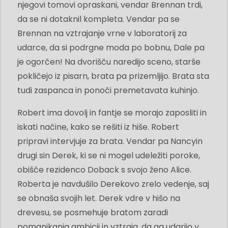
njegovi tomovi opraskani, vendar Brennan trdi,
da se ni dotaknil kompleta. Vendar pa se
Brennan na vztrajanje vrne v laboratorij za
udarce, da si podrgne moda po bobnu, Dale pa
je ogorčen! Na dvorišču naredijo sceno, starše
pokličejo iz pisarn, brata pa prizemljijo. Brata sta
tudi zaspanca in ponoči premetavata kuhinjo.
Robert ima dovolj in fantje se morajo zaposliti in
iskati načine, kako se rešiti iz hiše. Robert
pripravi intervjuje za brata. Vendar pa Nancyin
drugi sin Derek, ki se ni mogel udeležiti poroke,
obišče rezidenco Doback s svojo ženo Alice.
Roberta je navdušilo Derekovo zrelo vedenje, saj
se obnaša svojih let. Derek vdre v hišo na
drevesu, se posmehuje bratom zaradi
pomanjkanja ambicij in vztraja, da ga udarijo v