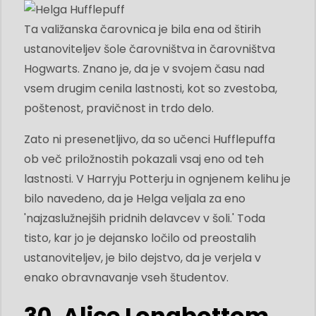
Ta valižanska čarovnica je bila ena od štirih
ustanoviteljev šole čarovništva in čarovništva
Hogwarts. Znano je, da je v svojem času nad
vsem drugim cenila lastnosti, kot so zvestoba,
poštenost, pravičnost in trdo delo.
Zato ni presenetljivo, da so učenci Hufflepuffa
ob več priložnostih pokazali vsaj eno od teh
lastnosti. V Harryju Potterju in ognjenem kelihu je
bilo navedeno, da je Helga veljala za eno
'najzaslužnejših pridnih delavcev v šoli.' Toda
tisto, kar jo je dejansko ločilo od preostalih
ustanoviteljev, je bilo dejstvo, da je verjela v
enako obravnavanje vseh študentov.
30. Alice Longbottom