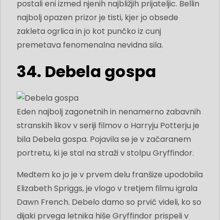
postali eni izmed njenih najbližjih prijateljic. Bellin
najbolj opazen prizor je tisti, kjer jo obsede
zakleta ogrlica in jo kot punčko iz cunj
premetava fenomenalna nevidna sila.
34. Debela gospa
Eden najbolj zagonetnih in nenamerno zabavnih
stranskih likov v seriji filmov o Harryju Potterju je
bila Debela gospa. Pojavila se je v začaranem
portretu, ki je stal na straži v stolpu Gryffindor.
Medtem ko jo je v prvem delu franšize upodobila
Elizabeth Spriggs, je vlogo v tretjem filmu igrala
Dawn French. Debelo damo so prvič videli, ko so
dijaki prvega letnika hiše Gryffindor prispeli v