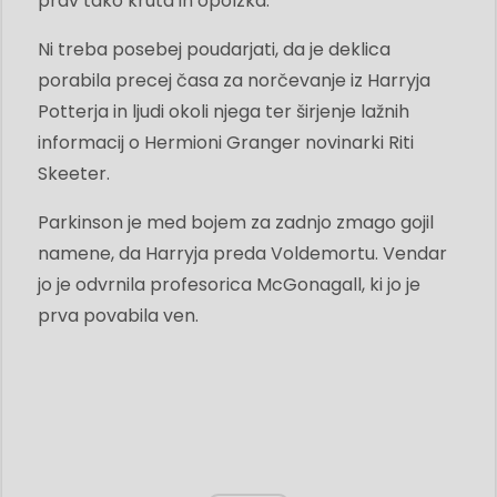
prav tako kruta in opolzka.
Ni treba posebej poudarjati, da je deklica
porabila precej časa za norčevanje iz Harryja
Potterja in ljudi okoli njega ter širjenje lažnih
informacij o Hermioni Granger novinarki Riti
Skeeter.
Parkinson je med bojem za zadnjo zmago gojil
namene, da Harryja preda Voldemortu. Vendar
jo je odvrnila profesorica McGonagall, ki jo je
prva povabila ven.