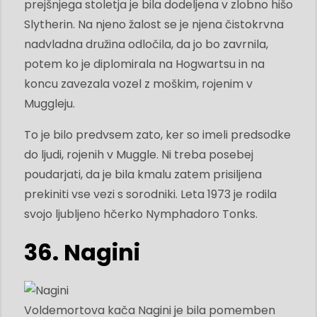
prejšnjega stoletja je bila dodeljena v zlobno hišo
Slytherin. Na njeno žalost se je njena čistokrvna
nadvladna družina odločila, da jo bo zavrnila,
potem ko je diplomirala na Hogwartsu in na
koncu zavezala vozel z moškim, rojenim v
Muggleju.
To je bilo predvsem zato, ker so imeli predsodke
do ljudi, rojenih v Muggle. Ni treba posebej
poudarjati, da je bila kmalu zatem prisiljena
prekiniti vse vezi s sorodniki. Leta 1973 je rodila
svojo ljubljeno hčerko Nymphadoro Tonks.
36. Nagini
Voldemortova kača Nagini je bila pomemben