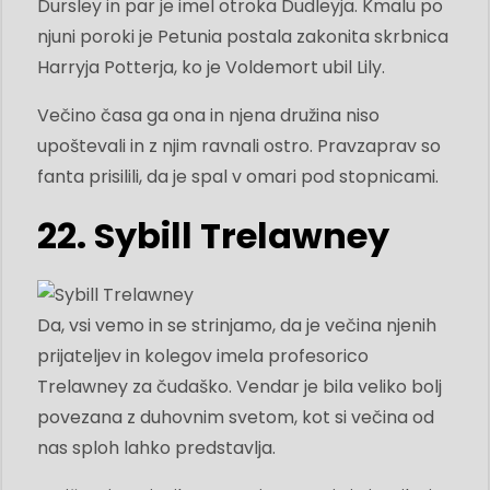
Dursley in par je imel otroka Dudleyja. Kmalu po
njuni poroki je Petunia postala zakonita skrbnica
Harryja Potterja, ko je Voldemort ubil Lily.
Večino časa ga ona in njena družina niso
upoštevali in z njim ravnali ostro. Pravzaprav so
fanta prisilili, da je spal v omari pod stopnicami.
22. Sybill Trelawney
Da, vsi vemo in se strinjamo, da je večina njenih
prijateljev in kolegov imela profesorico
Trelawney za čudaško. Vendar je bila veliko bolj
povezana z duhovnim svetom, kot si večina od
nas sploh lahko predstavlja.