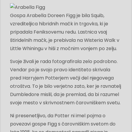
Gospa Arabella Doreen Figg je bila Squib,
vzrediteljica hibridnih mačk in trgovka, ki je
pripadala Feniksovemu redu. Lastnica vsaj
štiridelnih mačk, je prebivala na Wisteria Walk v
Little Whiningu v hiši z močnim vonjem po zelju.
Svoje živali je rada fotografirala zelo podrobno.
Vendar pa je svojo pravo identiteto skrivala
pred Harryjem Potterjem večji del njegovega
otroštva. To je bilo verjetno zato, ker je ravnatelj
Dumbledore mislil, da je premlad, da bi razumel
svoje mesto v skrivnostnem čarovniškem svetu.
Ni presenetljivo, da Potter ni imel pojma o
povezavi gospe Figg s čarovniškim svetom do