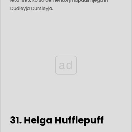
leta 1995, ko so dementorji napadli njega in
Dudleyja Dursleyja.
ad
31. Helga Hufflepuff