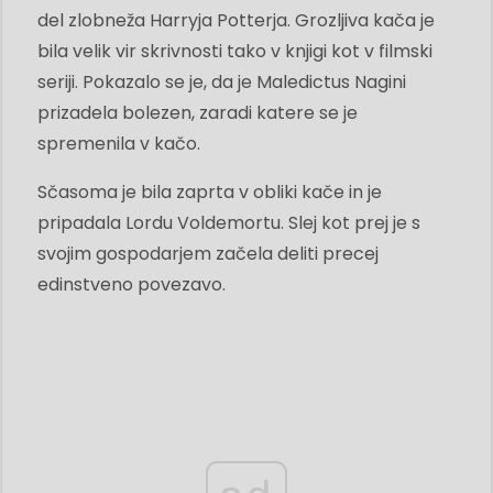
del zlobneža Harryja Potterja. Grozljiva kača je
bila velik vir skrivnosti tako v knjigi kot v filmski
seriji. Pokazalo se je, da je Maledictus Nagini
prizadela bolezen, zaradi katere se je
spremenila v kačo.
Sčasoma je bila zaprta v obliki kače in je
pripadala Lordu Voldemortu. Slej kot prej je s
svojim gospodarjem začela deliti precej
edinstveno povezavo.