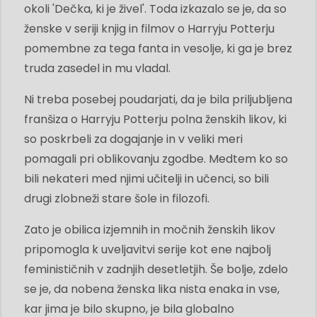
okoli 'Dečka, ki je živel'. Toda izkazalo se je, da so
ženske v seriji knjig in filmov o Harryju Potterju
pomembne za tega fanta in vesolje, ki ga je brez
truda zasedel in mu vladal.
Ni treba posebej poudarjati, da je bila priljubljena
franšiza o Harryju Potterju polna ženskih likov, ki
so poskrbeli za dogajanje in v veliki meri
pomagali pri oblikovanju zgodbe. Medtem ko so
bili nekateri med njimi učitelji in učenci, so bili
drugi zlobneži stare šole in filozofi.
Zato je obilica izjemnih in močnih ženskih likov
pripomogla k uveljavitvi serije kot ene najbolj
feminističnih v zadnjih desetletjih. Še bolje, zdelo
se je, da nobena ženska lika nista enaka in vse,
kar jima je bilo skupno, je bila globalno