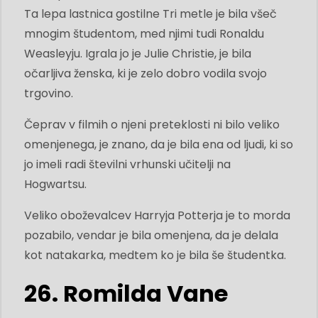
Ta lepa lastnica gostilne Tri metle je bila všeč
mnogim študentom, med njimi tudi Ronaldu
Weasleyju. Igrala jo je Julie Christie, je bila
očarljiva ženska, ki je zelo dobro vodila svojo
trgovino.
Čeprav v filmih o njeni preteklosti ni bilo veliko
omenjenega, je znano, da je bila ena od ljudi, ki so
jo imeli radi številni vrhunski učitelji na
Hogwartsu.
Veliko oboževalcev Harryja Potterja je to morda
pozabilo, vendar je bila omenjena, da je delala
kot natakarka, medtem ko je bila še študentka.
26. Romilda Vane