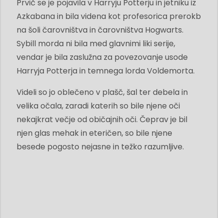
Prvič se je pojavila v Harryju Potterju in jetniku iz
Azkabana in bila videna kot profesorica prerokb
na šoli čarovništva in čarovništva Hogwarts.
Sybill morda ni bila med glavnimi liki serije,
vendar je bila zaslužna za povezovanje usode
Harryja Potterja in temnega lorda Voldemorta.
Videli so jo oblečeno v plašč, šal ter debela in
velika očala, zaradi katerih so bile njene oči
nekajkrat večje od običajnih oči. Čeprav je bil
njen glas mehak in eteričen, so bile njene
besede pogosto nejasne in težko razumljive.