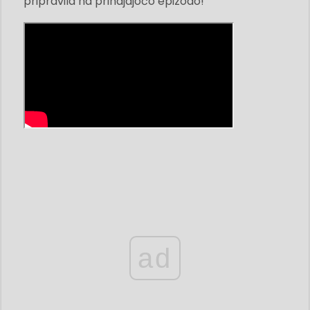
pripravila na prihajajočo epizodo!
ad