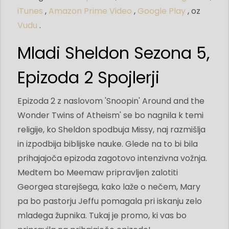
iTunes
,
Amazon Prime Video
,
Google Play
, oz
Vudu
.
Mladi Sheldon Sezona 5,
Epizoda 2 Spojlerji
Epizoda 2 z naslovom 'Snoopin' Around and the
Wonder Twins of Atheism' se bo nagnila k temi
religije, ko Sheldon spodbuja Missy, naj razmišlja
in izpodbija biblijske nauke. Glede na to bi bila
prihajajoča epizoda zagotovo intenzivna vožnja.
Medtem bo Meemaw pripravljen zalotiti
Georgea starejšega, kako laže o nečem, Mary
pa bo pastorju Jeffu ​​pomagala pri iskanju zelo
mladega župnika. Tukaj je promo, ki vas bo