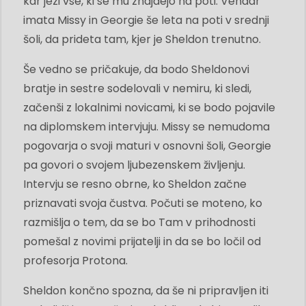
kar jezi vse, ki se mu znajdejo na poti. Vendar
imata Missy in Georgie še leta na poti v srednji
šoli, da prideta tam, kjer je Sheldon trenutno.
Še vedno se pričakuje, da bodo Sheldonovi
bratje in sestre sodelovali v nemiru, ki sledi,
začenši z lokalnimi novicami, ki se bodo pojavile
na diplomskem intervjuju. Missy se nemudoma
pogovarja o svoji maturi v osnovni šoli, Georgie
pa govori o svojem ljubezenskem življenju.
Intervju se resno obrne, ko Sheldon začne
priznavati svoja čustva. Počuti se moteno, ko
razmišlja o tem, da se bo Tam v prihodnosti
pomešal z novimi prijatelji in da se bo ločil od
profesorja Protona.
Sheldon končno spozna, da še ni pripravljen iti