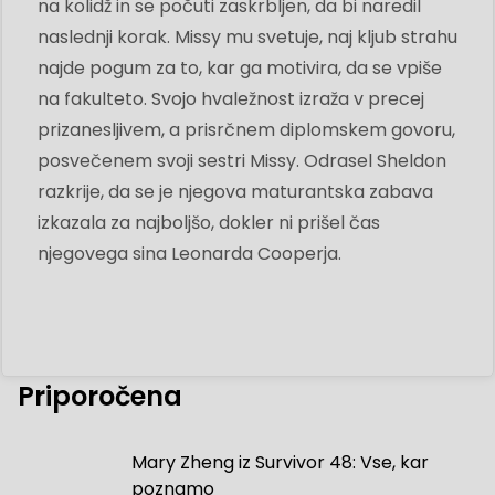
na kolidž in se počuti zaskrbljen, da bi naredil
naslednji korak. Missy mu svetuje, naj kljub strahu
najde pogum za to, kar ga motivira, da se vpiše
na fakulteto. Svojo hvaležnost izraža v precej
prizanesljivem, a prisrčnem diplomskem govoru,
posvečenem svoji sestri Missy. Odrasel Sheldon
razkrije, da se je njegova maturantska zabava
izkazala za najboljšo, dokler ni prišel čas
njegovega sina Leonarda Cooperja.
Priporočena
Mary Zheng iz Survivor 48: Vse, kar
poznamo