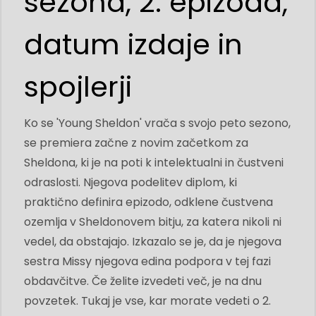
sezona, 2. epizoda,
datum izdaje in
spojlerji
Ko se 'Young Sheldon' vrača s svojo peto sezono,
se premiera začne z novim začetkom za
Sheldona, ki je na poti k intelektualni in čustveni
odraslosti. Njegova podelitev diplom, ki
praktično definira epizodo, odklene čustvena
ozemlja v Sheldonovem bitju, za katera nikoli ni
vedel, da obstajajo. Izkazalo se je, da je njegova
sestra Missy njegova edina podpora v tej fazi
obdavčitve. Če želite izvedeti več, je na dnu
povzetek. Tukaj je vse, kar morate vedeti o 2.