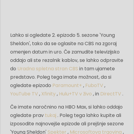
Lahko si ogledate 2. epizodo 5. sezone 'Young
Sheldon', tako da se oglasite na CBS na zgoraj
omenjen datum in uro. Če zamudite televizijsko
oddajo ali ste rezalnik kablov, se lahko odpravite
do
Uradna spletna stran CBS
in tam ujamete
predstavo. Poleg tega imate možnost, da si
ogledate epizodo
Paramount+
,
FuboTV
,
YouTube TV
,
Xfinity
,
Hulu+TV v živo
, in
DirectTV
.
Če imate naročnino na HBO Max, si lahko oddajo
ogledate prav
tukaj
. Poleg tega lahko kupite ali
izposodite najnovejše epizode ali prejšnje sezone
'Young Sheldon'
Spekter
,
Microsoftova trgovina
,